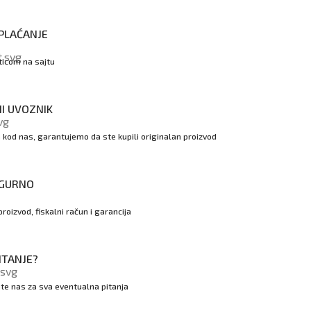
PLAĆANJE
rticom na sajtu
I UVOZNIK
kod nas, garantujemo da ste kupili originalan proizvod
IGURNO
proizvod, fiskalni račun i garancija
ITANJE?
jte nas za sva eventualna pitanja