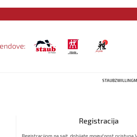
STAUB
ZWILLING
M
Registracija
Registracijom na sajt, dobijate mogućnost pristupa