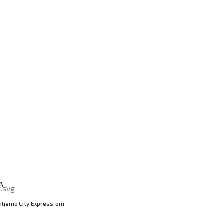
A
aljemo City Express-om