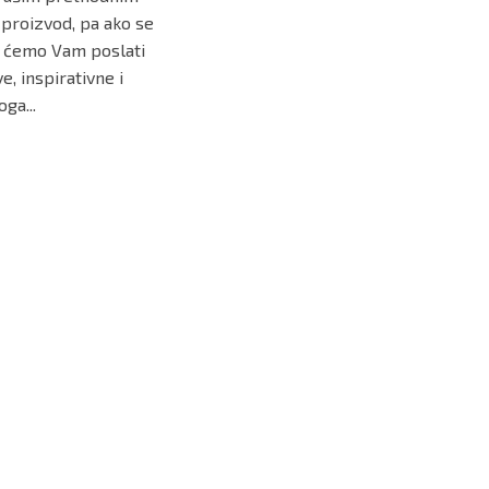
proizvod, pa ako se
o ćemo Vam poslati
e, inspirativne i
ga...