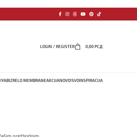
LOGIN / REGISTER
0,00
РСД
IYABI
ZRELO MEMBRANE
AKCIJA
NOVO!
SVO
INSPIRACIJA
 Vašim prethodnim