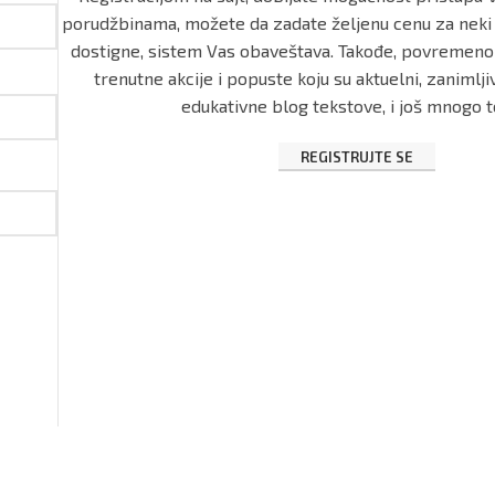
porudžbinama, možete da zadate željenu cenu za neki 
dostigne, sistem Vas obaveštava. Takođe, povremen
trenutne akcije i popuste koju su aktuelni, zanimljiv
edukativne blog tekstove, i još mnogo to
REGISTRUJTE SE