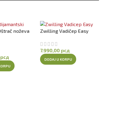
Oštrač noževa
Zwilling Vadičep Easy
D
7.990,00
рсд
0
рсд
DODAJ U KORPU
KORPU
Zwilling Nož P
Santoku Rockin
16.990,00
рсд
DODAJ U KORPU