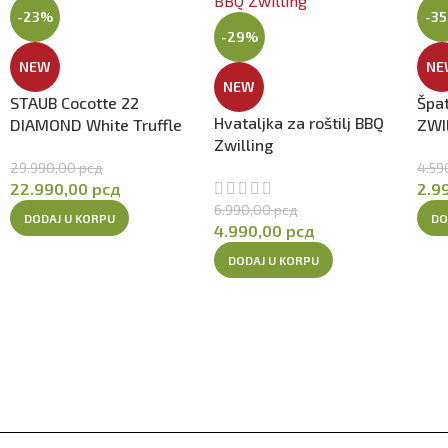
-23%
-3
-29%
NEW
NE
NEW
STAUB Cocotte 22
Špat
Hvataljka za roštilj BBQ
DIAMOND White Truffle
ZWI
Zwilling
29.990,00
рсд
4.59
22.990,00
рсд
2.9
6.990,00
рсд
DODAJ U KORPU
DO
4.990,00
рсд
DODAJ U KORPU