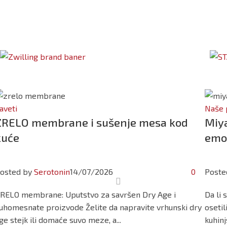
aveti
Naše 
ZRELO membrane i sušenje mesa kod
Miya
kuće
emoc
osted by
Serotonin
14/07/2026
0
Poste
RELO membrane: Uputstvo za savršen Dry Age i
Da li 
uhomesnate proizvode Želite da napravite vrhunski dry
osetil
ge stejk ili domaće suvo meze, a...
kuhinjs