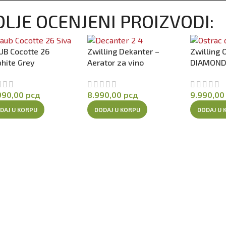
LJE OCENJENI PROIZVODI:
UB Cocotte 26
Zwilling Dekanter –
Zwilling 
phite Grey
Aerator za vino
DIAMON
990,00
рсд
8.990,00
рсд
9.990,0
DAJ U KORPU
DODAJ U KORPU
DODAJ U 