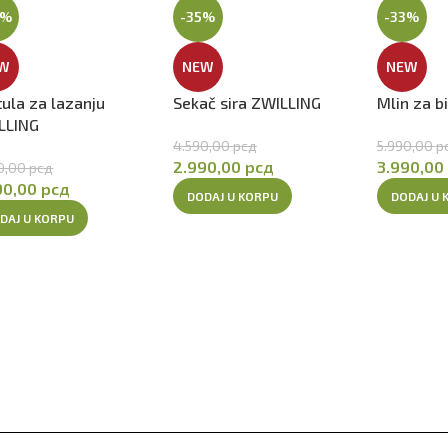
5%
-35%
-33%
W
NEW
NEW
ula za lazanju
Sekač sira ZWILLING
Mlin za b
LLING
4.590,00
рсд
5.990,00
р
2.990,00
рсд
3.990,00
0,00
рсд
90,00
рсд
DODAJ U KORPU
DODAJ U 
DAJ U KORPU