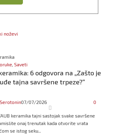
oruke
,
Saveti
eramika: 6 odgovora na „Zašto je
uđe tajna savršene trpeze?“
Serotonin
07/07/2026
0
TAUB keramika tajni sastojak svake savršene
mislite onaj trenutak kada otvorite vrata
ćom se istog seku...