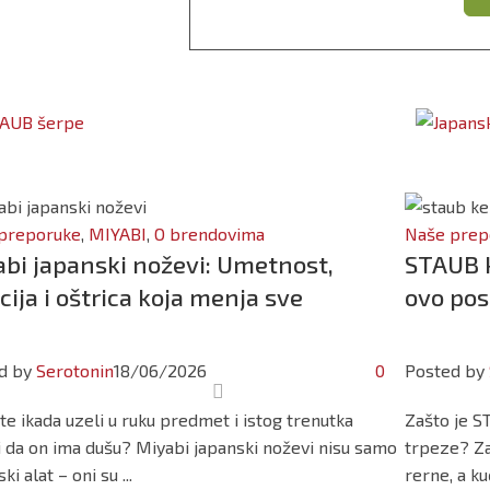
preporuke
,
MIYABI
,
O brendovima
Naše prep
bi japanski noževi: Umetnost,
STAUB k
ija i oštrica koja menja sve
ovo pos
d by
Serotonin
18/06/2026
0
Posted by
ste ikada uzeli u ruku predmet i istog trenutka
Zašto je S
i da on ima dušu? Miyabi japanski noževi nisu samo
trpeze? Za
ki alat – oni su ...
rerne, a ku