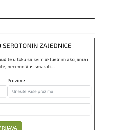
EO SEROTONIN ZAJEDNICE
i budite u toku sa svim aktuelnim akcijama i
nite, nećemo Vas smarati…
Prezime
PRIJAVA