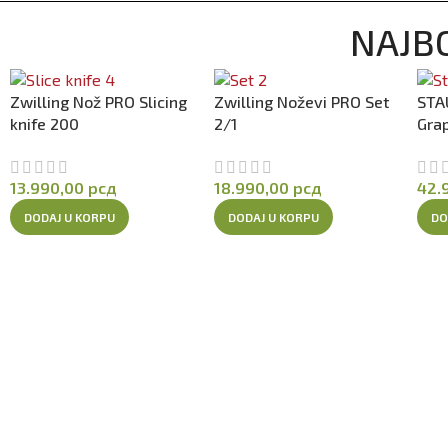
NAJBO
Zwilling Nož PRO Slicing
Zwilling Noževi PRO Set
STA
knife 200
2/1
Gra
13.990,00
рсд
18.990,00
рсд
42.
DODAJ U KORPU
DODAJ U KORPU
DO