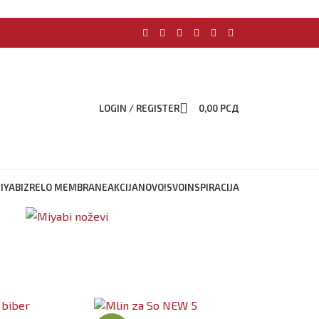
LOGIN / REGISTER
0,00
РСД
IYABI
ZRELO MEMBRANE
AKCIJA
NOVO!
SVO
INSPIRACIJA