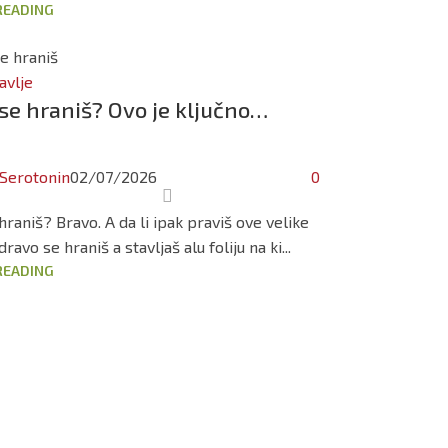
READING
avlje
se hraniš? Ovo je ključno…
Serotonin
02/07/2026
0
raniš? Bravo. A da li ipak praviš ove velike
ravo se hraniš a stavljaš alu foliju na ki...
READING