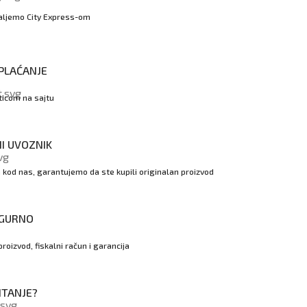
aljemo City Express-om
PLAĆANJE
rticom na sajtu
I UVOZNIK
kod nas, garantujemo da ste kupili originalan proizvod
IGURNO
proizvod, fiskalni račun i garancija
ITANJE?