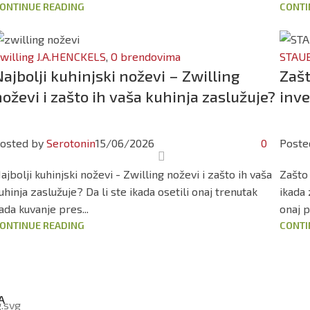
ONTINUE READING
CONTI
willing J.A.HENCKELS
,
O brendovima
STAU
ajbolji kuhinjski noževi – Zwilling
Zašt
oževi i zašto ih vaša kuhinja zaslužuje?
inve
osted by
Serotonin
15/06/2026
0
Poste
ajbolji kuhinjski noževi - Zwilling noževi i zašto ih vaša
Zašto 
uhinja zaslužuje? Da li ste ikada osetili onaj trenutak
ikada 
ada kuvanje pres...
onaj p
ONTINUE READING
CONTI
A