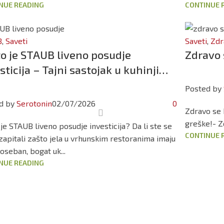
NUE READING
CONTINUE 
B
,
Saveti
Saveti
,
Zdr
o je STAUB liveno posudje
Zdravo 
sticija – Tajni sastojak u kuhinji…
Posted by
d by
Serotonin
02/07/2026
0
Zdravo se h
greške!- Zd
je STAUB liveno posudje investicija? Da li ste se
CONTINUE 
zapitali zašto jela u vrhunskim restoranima imaju
oseban, bogat uk...
NUE READING