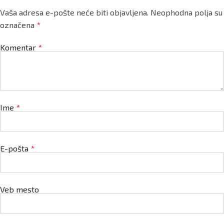
Vaša adresa e-pošte neće biti objavljena.
Neophodna polja su
označena
*
Komentar
*
Ime
*
E-pošta
*
Veb mesto