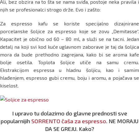
Ali, bez obzira na to šta se nama sviđa, postoje neka pravila i
njih se profesionalci strogo drže. Evo i zašto:
Za espresso kafu se koriste specijalno dizajnirane
porcelanske šoljice za espresso koje se zovu „Demitasse“.
Kapacitet je obično od 60 – 80 ml, a služi se na tacni. Jedan
detalj na koji svi kod kuće uglavnom zaborave je taj da šoljica
mora da bude prethodno zagrejana, kako bi se aroma kafe
bolje osetila. Toplota šoljice utiče na samu cremu.
Ekstrakcijom espressa u hladnu šoljicu, kao i samim
hlađenjem, espresso gubi cremu, boju i aromu, a pojačava se
kiselost.
I upravo tu dolazimo do glavne prednosti sve
popularnijih
SORRENTO čaša za espresso
. NE MORAJU
DA SE GREJU. Kako?