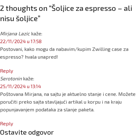
2 thoughts on “
Šoljice za espresso – ali
nisu šoljice
”
Mirjana Lazic
kaže:
22/11/2024 u 17:58
Postovani, kako mogu da nabavim/kupim Zwilling case za
espresso? hvala unapred!
Reply
Serotonin
kaže:
25/11/2024 u 13:14
Poštovana Mirjana, na sajtu je aktuelno stanje i cene. Možete
poručiti preko sajta stavljajući artikal u korpu i na kraju
popunjavanjem podataka za slanje paketa.
Reply
Ostavite odgovor