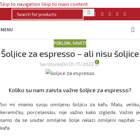
Skip to navigation
Skip to main content
MENU
POKLONI
,
SAVETI
Šoljice za espresso – ali nisu šoljice
2
Serotonin
On 01/11/2022
Koliko su nam zaista važne šoljice za espresso?
Svi mi imamo svoju omiljenu šoljicu za kafu. Malu, veliku,
keramičku, porcelansku, nije važno kako izgleda. Važno je
samo da se unutar omiljene šolje nalazi omiljeni napitak –
kafa.