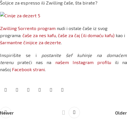
Šoljice za espresso ili Zwilling čaše, šta birate?
Zwilling Sorrento program
nudi i ostale čaše iz svog
programa:
čaše za nes kafu
,
čaše za čaj (ili domaću kafu)
kao i
šarmantne činijice za dezerte
.
Inspirišite se i
postanite šef kuhinje na domaćem
terenu
prateći nas na
našem Instagram profilu
ili na
našoj
Facebook strani
.
Newer
Older