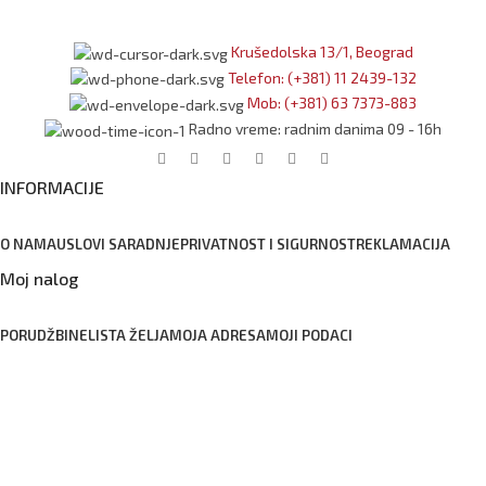
Krušedolska 13/1, Beograd
Telefon: (+381) 11 2439-132
Mob: (+381) 63 7373-883
Radno vreme: radnim danima 09 - 16h
INFORMACIJE
O NAMA
USLOVI SARADNJE
PRIVATNOST I SIGURNOST
REKLAMACIJA
Moj nalog
PORUDŽBINE
LISTA ŽELJA
MOJA ADRESA
MOJI PODACI