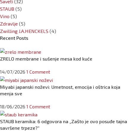
Saveti
(32)
STAUB
(5)
Vino
(5)
Zdravlje
(5)
Zwilling J.A.HENCKELS
(4)
Recent Posts
ZRELO membrane i sušenje mesa kod kuće
14/07/2026
1 Comment
Miyabi japanski noževi: Umetnost, emocija i oštrica koja
menja sve
18/06/2026
1 Comment
STAUB keramika: 6 odgovora na „Zašto je ovo posuđe tajna
savršene trpeze?“