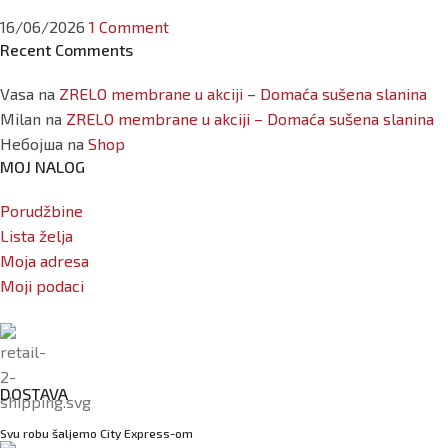
16/06/2026
1 Comment
Recent Comments
Vasa
na
ZRELO membrane u akciji – Domaća sušena slanina
Milan
na
ZRELO membrane u akciji – Domaća sušena slanina
Небојша
na
Shop
MOJ NALOG
Porudžbine
Lista želja
Moja adresa
Moji podaci
DOSTAVA
Svu robu šaljemo City Express-om