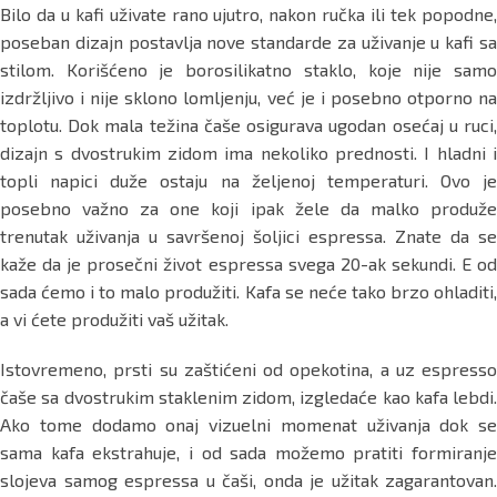
Bilo da u kafi uživate rano ujutro, nakon ručka ili tek popodne,
poseban dizajn postavlja nove standarde za uživanje u kafi sa
stilom. Korišćeno je borosilikatno staklo, koje nije samo
izdržljivo i nije sklono lomljenju, već je i posebno otporno na
toplotu. Dok mala težina čaše osigurava ugodan osećaj u ruci,
dizajn s dvostrukim zidom ima nekoliko prednosti. I hladni i
topli napici duže ostaju na željenoj temperaturi. Ovo je
posebno važno za one koji ipak žele da malko produže
trenutak uživanja u savršenoj šoljici espressa. Znate da se
kaže da je prosečni život espressa svega 20-ak sekundi. E od
sada ćemo i to malo produžiti. Kafa se neće tako brzo ohladiti,
a vi ćete produžiti vaš užitak.
Istovremeno, prsti su zaštićeni od opekotina, a uz espresso
čaše sa dvostrukim staklenim zidom, izgledaće kao kafa lebdi.
Ako tome dodamo onaj vizuelni momenat uživanja dok se
sama kafa ekstrahuje, i od sada možemo pratiti formiranje
slojeva samog espressa u čaši, onda je užitak zagarantovan.