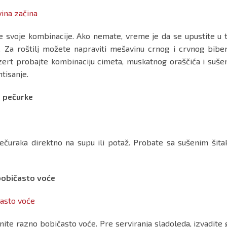
 svoje kombinacije. Ako nemate, vreme je da se upustite u t
. Za roštilj možete napraviti mešavinu crnog i crvnog biber
ezert probajte kombinaciju cimeta, muskatnog oraščića i suše
ntisanje.
 pečurke
ečuraka direktno na supu ili potaž. Probate sa sušenim šita
običasto voće
ite razno bobičasto voće. Pre serviranja sladoleda, izvadite 