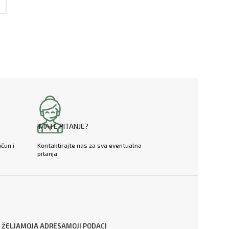
IMATE PITANJE?
ačun i
Kontaktirajte nas za sva eventualna
pitanja
 ŽELJA
MOJA ADRESA
MOJI PODACI