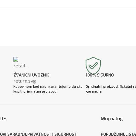
ZVANIČNI UVOZNIK
100% SIGURNO
Kupovinom kod nas, garantujemo da ste
Originalni proizvod, fiskalni r
kupili originalan proizvod
garancija
IJE
Moj nalog
OVI SARADNJE
PRIVATNOST I SIGURNOST
PORUDŽBINE
LISTA