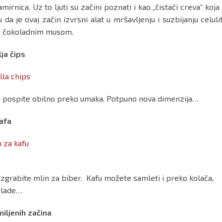
rnica. Uz to ljuti su začini poznati i kao „čistači creva“ koja 
da je ovaj začin izvrsni alat u mršavljenju i suzbijanju celulit
 sa čokoladnim musom.
lja čips
ps i pospite obilno preko umaka. Potpuno nova dimenzija…
afa
 zgrabite mlin za biber. Kafu možete samleti i preko kolača,
olade…
iljenih začina