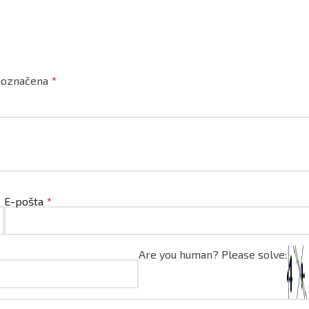
u označena
*
E-pošta
*
Are you human? Please solve: