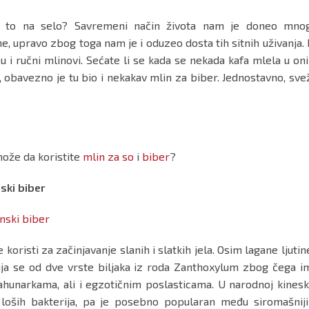
a to na selo? Savremeni način života nam je doneo mno
, upravo zbog toga nam je i oduzeo dosta tih sitnih uživanja. 
u i ručni mlinovi. Sećate li se kada se nekada kafa mlela u on
obavezno je tu bio i nekakav mlin za biber. Jednostavno, sve
može da koristite
mlin za so
i
biber
?
ski biber
koristi za začinjavanje slanih i slatkih jela. Osim lagane ljutine
ja se od dve vrste biljaka iz roda Zanthoxylum zbog čega i
ahunarkama, ali i egzotičnim poslasticama. U narodnoj kinesk
 loših bakterija, pa je posebno popularan među siromašnij