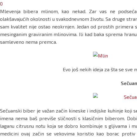
0
Mlevenja bibera mlinom, kao nekad. Zar vas ne podseć
olakšavajućih okolnosti u svakodnevnom životu. Sa druge strane
sam kvalitet nije ostao neokrnjen. Jedan od prostih primera s
mesinganim graviranim mlinovima. Ili kad baka sprema hranu, 
samleveno nema premca.
Evo još nekih ideja za šta se sve 
Sečuan
Sečuanski biber je važan začin kineske i indijske kuhinje koji se 
imena nema baš previše sličnosti s klasičnim biberom. Dobi
laganu citrusnu notu koja se dobro kombinuje s gljivama i m
medicini ovaj začin se vekovima koristio kao borac protiv