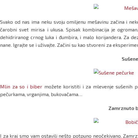
Svako od nas ima neku svoju omiljenu mešavinu začina i neke
čarobni svet mirisa i ukusa. Spisak kombinacija je ogroman
dehidriranog crnog luka i đumbira, i malo korijandera. Za d
nane. Igrajte se i uživajte. Začini su kao stvoreni za eksperime
Sušene
Mlin za so i biber
možete koristiti i za mlevenje sušenih p
pečurkama, vrganjima, bukovačama…
Zamrznuto b
I za kraj smo vam ostavili nešto potpuno neočekivano. Zamrzn