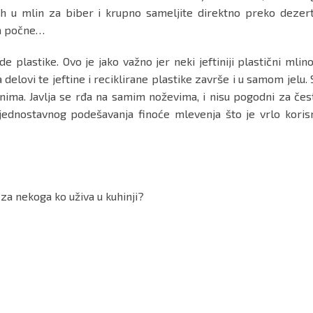
h u mlin za biber i krupno sameljite direktno preko dezert
da počne…
e plastike. Ovo je jako važno jer neki jeftiniji plastični mlino
elovi te jeftine i reciklirane plastike završe i u samom jelu. 
nima. Javlja se rđa na samim noževima, i nisu pogodni za čes
ednostavnog podešavanja finoće mlevenja što je vrlo koris
za nekoga ko uživa u kuhinji?