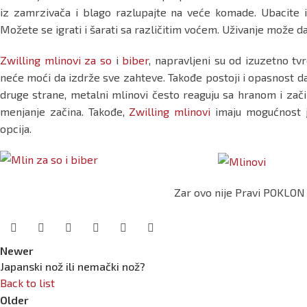
iz zamrzivača i blago razlupajte na veće komade. Ubacite i
Možete se igrati i šarati sa različitim voćem. Uživanje može 
Zwilling mlinovi za so
i
biber
, napravljeni su od izuzetno tvrd
neće moći da izdrže sve zahteve. Takođe postoji i opasnost da d
druge strane, metalni mlinovi često reaguju sa hranom i zači
menjanje začina. Takođe,
Zwilling mlinovi
imaju mogućnost j
opcija.
Zar ovo nije Pravi POKLON 
Newer
Japanski nož ili nemački nož?
Back to list
Older