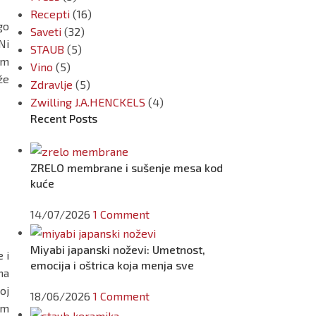
Recepti
(16)
go
Saveti
(32)
Ni
STAUB
(5)
im
Vino
(5)
že
Zdravlje
(5)
Zwilling J.A.HENCKELS
(4)
Recent Posts
ZRELO membrane i sušenje mesa kod
kuće
14/07/2026
1 Comment
Miyabi japanski noževi: Umetnost,
 i
emocija i oštrica koja menja sve
ma
oj
18/06/2026
1 Comment
im