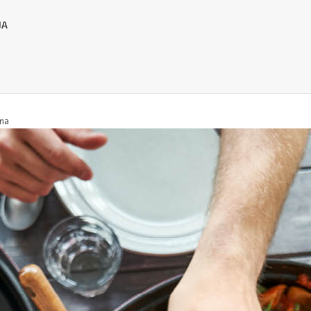
JA
ina