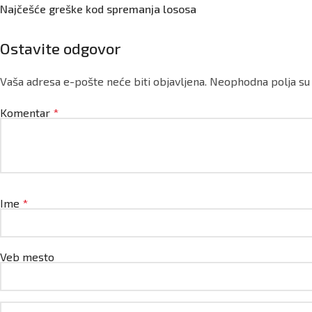
Najčešće greške kod spremanja lososa
Ostavite odgovor
Vaša adresa e-pošte neće biti objavljena.
Neophodna polja s
Komentar
*
Ime
*
Veb mesto