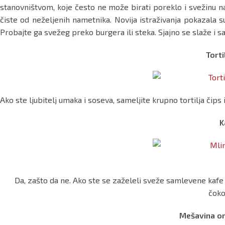
stanovništvom, koje često ne može birati poreklo i svežinu nami
čiste od neželjenih nametnika. Novija istraživanja pokazala su 
Probajte ga svežeg preko burgera ili steka. Sjajno se slaže i
Torti
Ako ste ljubitelj umaka i soseva, sameljite krupno tortilja či
K
Da, zašto da ne. Ako ste se zaželeli sveže samlevene kafe
čok
Mešavina om