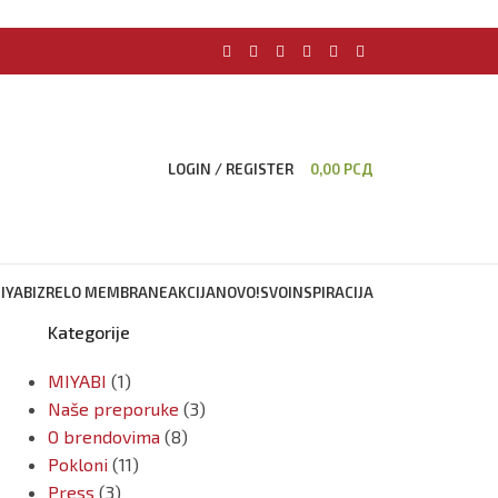
LOGIN / REGISTER
0,00
РСД
IYABI
ZRELO MEMBRANE
AKCIJA
NOVO!
SVO
INSPIRACIJA
Kategorije
MIYABI
(1)
Naše preporuke
(3)
O brendovima
(8)
Pokloni
(11)
Press
(3)