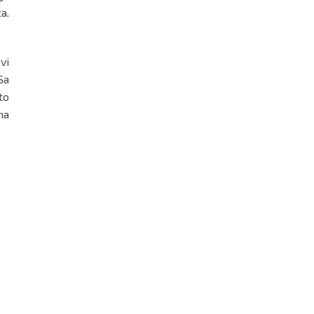
a.
vi
Sa
to
na