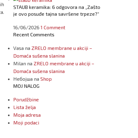
ih
STAUB keramika: 6 odgovora na „Zašto
a.
je ovo posuđe tajna savršene trpeze?“
16/06/2026
1 Comment
Recent Comments
Vasa
na
ZRELO membrane u akciji –
Domaća sušena slanina
Milan
na
ZRELO membrane u akciji –
Domaća sušena slanina
Небојша
na
Shop
MOJ NALOG
Porudžbine
Lista želja
Moja adresa
Moji podaci