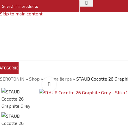
Skip to navigation
Skip to main content
ATEGORIJE
SEROTONIN
»
Shop
»
gusana šerpa
»
STAUB Cocotte 26 Graphi
Click to enlarge