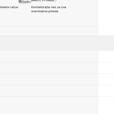
fiskalni račun
Kontaktirajte nas za sva
eventualna pitanja