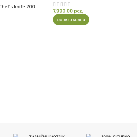
Chef’s knife 200
ja objašnjenja o čišćenju i čuvanju tučanog posuđa
pogledajte 
7.990,00
рсд
DODAJ U KORPU
eći nas na
našem Instagram profilu
ili na našoj
Facebook stran
ZVANIČNI UVOZNIK
100% SIGURNO