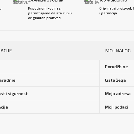
u
Kupovinom kod nas,
Originalni proizvod, 
garantujemo da ste kupili
i garancija
originalan proizvod
ACIJE
MOJ NALOG
Porudžbine
saradnje
Lista želja
st i sigurnost
Moja adresa
cija
Moji podaci