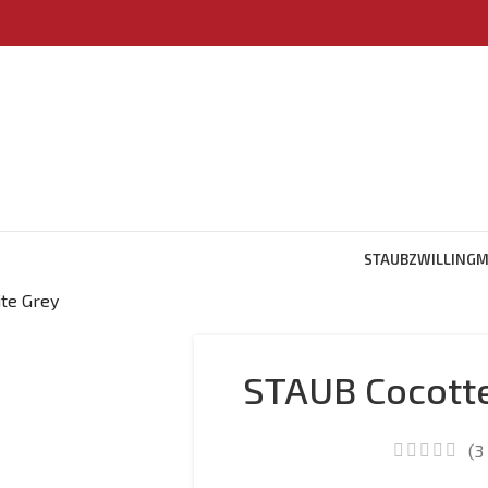
STAUB
ZWILLING
M
te Grey
STAUB Cocotte
(
3