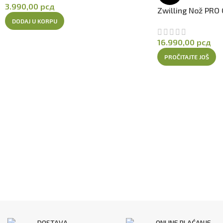
3.990,00
рсд
Zwilling Nož PRO 
Savete pre prvog korišćenja možete
pogledati ovde
a detaljni
DODAJ U KORPU
Inspirišite se i
postanite šef kuhinje na domaćem terenu
prat
16.990,00
рсд
PROČITAJTE JOŠ
Kliknite za više informacija o proizvođaču
Sajt proizvođača:
www.staub.fr
DOSTAVA
ONLINE PLAĆANJE