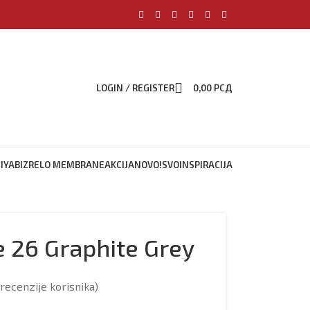
LOGIN / REGISTER
0,00
РСД
IYABI
ZRELO MEMBRANE
AKCIJA
NOVO!
SVO
INSPIRACIJA
 26 Graphite Grey
recenzije korisnika)