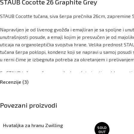
STAUB Cocotte 26 Graphite Grey
STAUB Cocotte tučana, siva šerpa prečnika 26cm, zapremine 5,
Napravljen je od livenog gvožđa i emajliran je sa spoljne i un
unutrašnjosti posude, a emajl kojim je presvučen je od majolik
uticaja na organoleptička svojstva hrane. Velika prednost STA
tučana šerpa poklopi, kondenz koji se napravi u samoj posudi 
u rerni čime je izbegnuta potreba za okretanjem i prelivanje
Sa STAUB tučanom šerpom nikada nećete imati problem sa tim 
otvara i hladi rerna. Nema potrebe da se meso vadi iz rerne i
Recenzije (3)
kondenza u vazduh. Pečenjem mesa u STAUB livenom pekaču je m
zanemarljiva.
Povezani proizvodi
Ova kombinacija materijala čini da je STAUB kuhinjsko posuđe
trajanja, definitivno je i najisplativije kuhinjsko posuđe posuđe.
Hvataljka za hranu Zwilling
SOLD
Može se koristiti na svim izvorima toplote, uključujuć
OUT