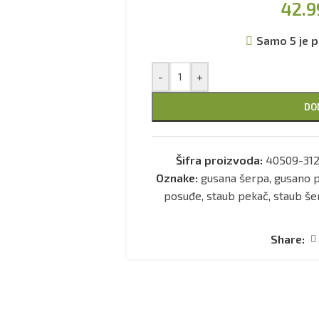
42.9
Samo 5 je p
-
+
DO
Šifra proizvoda:
40509-31
Oznake:
gusana šerpa
,
gusano 
posuđe
,
staub pekač
,
staub še
Share: