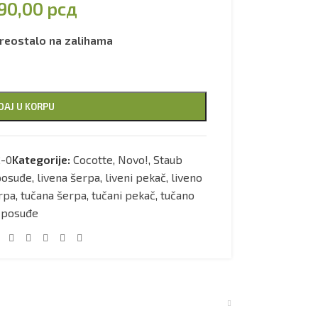
90,00
рсд
reostalo na zalihama
DAJ U KORPU
2-0
Kategorije:
Cocotte
,
Novo!
,
Staub
posuđe
,
livena šerpa
,
liveni pekač
,
liveno
rpa
,
tučana šerpa
,
tučani pekač
,
tučano
posuđe