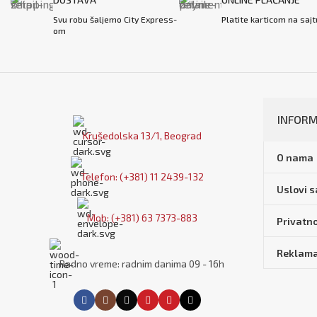
Svu robu šaljemo City Express-
Platite karticom na sajt
om
INFORM
Krušedolska 13/1, Beograd
O nama
Telefon: (+381) 11 2439-132
Uslovi 
Mob: (+381) 63 7373-883
Privatno
Reklama
Radno vreme: radnim danima 09 - 16h